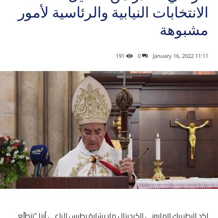
الانتخابات النيابية والرئاسية لأمور
مشبوهة
191
0
11:11 2022 ,January 16
اكد البطريرك الماروني الكردينال مار بشارة بطرس الراعي أننا “نتطلّع