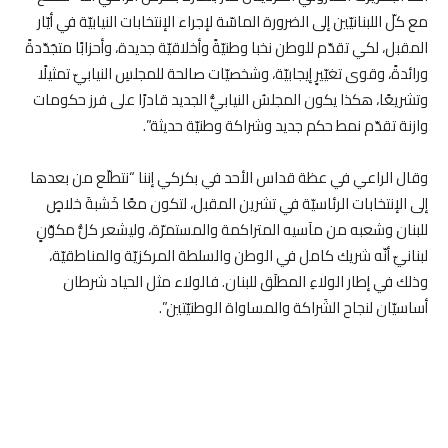
مع كلّ اللبنانيّين إلى الضرورة الماسّة لإجراء الإنتخابات النيابيّة في أيّار
المقبل، لكي تقدّم للوطن نخبا وطنيّةً وأخلاقيّة جديدة، وأحزابًا متجَدّدةً
ورائدةً، وقوى تغيّيرٍ إيجابيّة، وشخصيّات صالحة للمجلسِ النيابيّ تمثيلًا
وتشريعًا، هكذا يكون المجلسُ النيابيُّ الجديد قادرًا على فرز حكومات
وازنة تقدّم نمط حكم جديد وشراكة وطنيّة حديثة”.
وقال الراعي في عظة قداس الأحد في بكركي إننا “نتطلّع من بعدها
إلى الإنتخابات الرئاسيّة في تشرين المقبل، لتكون معًا خَشبةَ خلاصٍ
للبنان وشعبه من مآسيه المتراكمة والمستمرّة، وليشعر كلُّ مكوّنٍ
لبنانيّ أنّه شريك كامل في الوطن والسلطة المركزيّة والمناطقيّة،
وذلك في إطار الولاءِ المطلَق للبنان. فالولاء مثل الحياد شرطان
أساسيّان لنجاح الشَراكة والمساواة الوطنيّتين”.