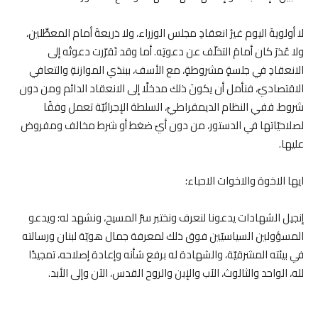
لا أولويةَ اليوم غيرُ انعقادِ مجلس الوزراء، ولا ذريعةَ أمام المعطِّلين،
ولا عُذرَ كان أمامَ التخلّف عن دعوتِه. أما وقد تَقرّرت دعوتُه إلى
الانعقادِ في جلسةٍ مشروطةٍ، مع الأسف، ببندَي الموازنةِ والتعافي
الاقتصاديّ، فنأمل أن يكونَ ذلك مدخلًا إلى الانعقاد الدائم ومن دون
شروط. ففي النظام الديمقراطيّ، السلطة الإجرائيّة تعمل وفقًا
لصلاحيّاتها في الدستور، من دون أيّ ضغط أو شرط مخالف ومفروض
عليها
.
ايها الاخوة والاخوات الاحباء؛
إنجيل الشهادات يدعونا لنعرف ونختبر سرّ المسيح، ونشهد له؛ ويدعو
المسؤولين السياسيّين فوق ذلك لمعرفة جمال هويّة لبنان ورسالته
في بيئته المشرقيّة، والشهادة له برفع شأنه وإعادة إصلاحه، تمجيدًا
لله، الواحد والثالوث، الآب والإبن والروح القدس، الآن وإلى الأبد.