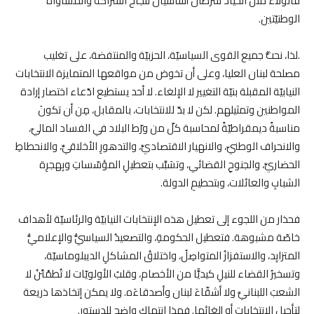
فالولاء مثل الحياد شرطان أساسيّان لنجاح الشَراكة والمساواة
الوطنيّتين
.
.
لذا، نحثُّ جميع القوى السياسيّة، الحزبيّة والمنتفضة، على تغليب
مصلحة لبنان العليا، وعلى أن تخوض من مواقعها المتمايزة الانتخابات
النيابيّة المقبلة بنيّة التغيير لا الإلغاء. لا أحد يستطيع ادّعاء اختصار إرادة
المواطنين وتمثيلهم. لكن لا بدّ للانتخابات، بالمقابل، مِن أن تكونَ
مناسبةً ديمقراطيّةً لمحاسبة كلّ من ورّط البلاد في الفساد الماليّ،
والانحراف الوطنيّ، والانهيار الاقتصاديِّ، والتدهورِ الأخلاقيِّ، والانحطاطِ
الحضاريِّ، والجنوحِ القضائي، وتسَبَّب بتعطيلِ المؤسّساتِ وبِهجرِة
الشبابِ والعائلات، وبتحطيمِ الدولة
.
فحذار من اللجوء إلى تعطيل هذه الإنتخابات النيابيّة والرئاسيّة لأهداف
خاصّة مشبوهة. فتعطيل الحكومةِ، والتصعيدُ السياسيُّ والإعلاميُّ
المتزايِد، والاستفزازُ المتواصِلُ، واختلاقُ المشاكلِ الديبلوماسيّة،
وتسخيرُ القضاء للنيلِ كيديًّا من الأخصام، وقلبُ الأولويّات لا تُطمْئنُ لا
الشعبَ اللبنانيَّ ولا أشقّاءَ لبنان وأصدقاءَه. ولا يمكن إتخاذها ذريعة
لتأجيل الإنتخابات أو إلغائها. فهذا انتهاك واضح للدستور
.