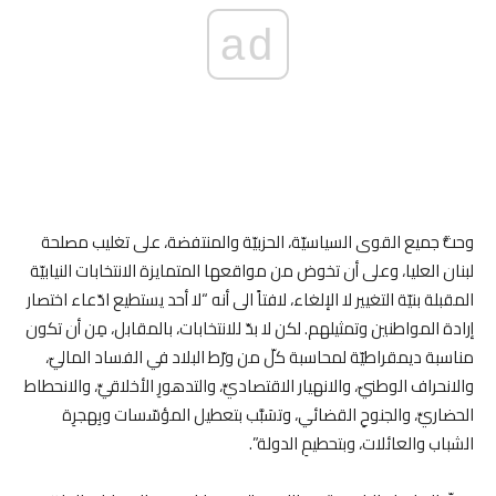
ad
وحثُّ جميع القوى السياسيّة، الحزبيّة والمنتفضة، على تغليب مصلحة
لبنان العليا، وعلى أن تخوض من مواقعها المتمايزة الانتخابات النيابيّة
المقبلة بنيّة التغيير لا الإلغاء، لافتاً الى أنه “لا أحد يستطيع ادّعاء اختصار
إرادة المواطنين وتمثيلهم. لكن لا بدّ للانتخابات، بالمقابل، مِن أن تكون
مناسبة ديمقراطيّة لمحاسبة كلّ من ورّط البلاد في الفساد الماليّ،
والانحراف الوطنيّ، والانهيار الاقتصاديِّ، والتدهورِ الأخلاقيِّ، والانحطاط
الحضاريِّ، والجنوحِ القضائي، وتسَبَّب بتعطيل المؤسّسات وبِهجرِة
الشباب والعائلات، وبتحطيمِ الدولة”.