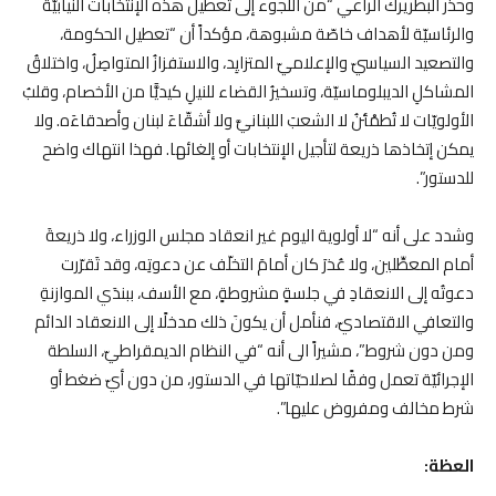
وحذّر البطريرك الراعي “من اللجوء إلى تعطيل هذه الإنتخابات النيابيّة
والرئاسيّة لأهداف خاصّة مشبوهة، مؤكداً أن “تعطيل الحكومة،
والتصعيد السياسيّ والإعلاميّ المتزايِد، والاستفزازُ المتواصِلُ، واختلاقُ
المشاكلِ الديبلوماسيّة، وتسخيرُ القضاء للنيلِ كيديًّا من الأخصام، وقلبُ
الأولويّات لا تُطمْئنُ لا الشعبَ اللبنانيَّ ولا أشقّاءَ لبنان وأصدقاءَه. ولا
يمكن إتخاذها ذريعة لتأجيل الإنتخابات أو إلغائها. فهذا انتهاك واضح
للدستور”.
وشدد على أنه “لا أولوية اليوم غير انعقاد مجلس الوزراء، ولا ذريعةَ
أمام المعطِّلين، ولا عُذرَ كان أمامَ التخلّف عن دعوتِه، وقد تَقرّرت
دعوتُه إلى الانعقادِ في جلسةٍ مشروطةٍ، مع الأسف، ببندَي الموازنةِ
والتعافي الاقتصاديّ، فنأمل أن يكونَ ذلك مدخلًا إلى الانعقاد الدائم
ومن دون شروط”، مشيراً الى أنه “في النظام الديمقراطيّ، السلطة
الإجرائيّة تعمل وفقًا لصلاحيّاتها في الدستور، من دون أيّ ضغط أو
شرط مخالف ومفروض عليها”.
العظة: