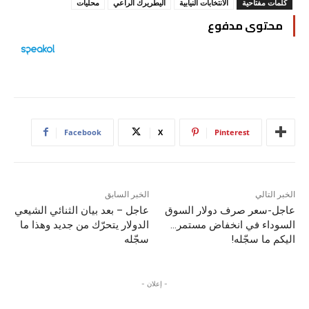
كلمات مفتاحية
الانتخابات النيابية
اليطريرك الراعي
محليات
محتوى مدفوع
Facebook
X
Pinterest
الخبر التالي
الخبر السابق
عاجل-سعر صرف دولار السوق
عاجل – بعد بيان الثنائي الشيعي
السوداء في انخفاض مستمر…
الدولار يتحرّك من جديد وهذا ما
اليكم ما سجّله!
سجّله
- إعلان -