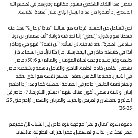
بفضل هذا اللقاء الشخصيّ بيسوع، مكانهم ودورهم في تصميم الله
الخلاصيّ، إذ أصبحوا من عداد الرسل الإثني عشر، أعمدة الكنيسة
.
نحن نتساءل عن المسيح، فإذا به هو يسائلنا: “ماذا تريدان؟” نبحث عنه
فيجدنا هو ويقول: “إتبعني”. إنّنا نجد فيه ذواتنا: “أنت سمعان بن يونا.
ستدعى الصخرة”. بعد قيامته، لن نسأله: “أين تقيم؟” فهو حيّ وحاضر
أبدًا في كنيسته: حاضر في الإفخارستيّا، خبزًا حيًّا نازلًا من السماء، خبز
كلامه وخبز جسده ودمه لحياة المؤمنين والعالم (يو 6: 50)؛ حاضر
بشخص الكاهن خادم الكلمة، الناطق والفاعل باسمه وبشخصه؛ حاضر
في الأسرار، فعندما الكاهن يعمّد، المسيح نفسه هو الذي يعمّد
ويمنح نعمة الخلاص؛ حاضر في الجماعة المصلّية كما وعد: “إذا اجتمع
إثنان أو ثلاثة باسمي، أكون هناك بينهم” (دستور الليتورجيا، 7)؛ حاضر في
الجائع والعطشان والمريض والغريب والعريان والسجين (راجع متى 25:
.
35-36)
دعوة يسوع “تعال وانظر” موجّهة بنوع خاص إلى الشباب لأنّ عمرهم
عمر البحث عن الذات والمستقبل، عمر القرارات البطوليّة؛ فالشباب