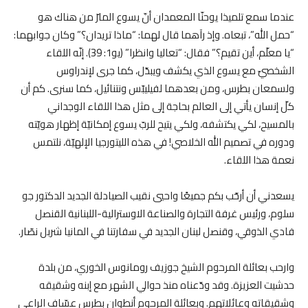
عندما سمع تلميذا يوحنّا المعمدان أنّ يسوع المارّ من هناك هو
“حمل الله”، تبعاه. وإذ رآهما قال لهما: “ماذا تريدان؟” وكان جوابهما:
“يا معلّم، أين تقيم؟” فقال: “تعاليا وانظرا” (يو1: 39). إنّه اللقاء
الشخصيّ مع يسوع الذي يكشف ويبدّل، كما جرى لإندراوس
ولسمعان بطرس، ومن بعدهما لفيليبّس ونتنائيل، كما سنرى. كم أن
كلّ إنسان يأتي إلى العالم بحاجة إلى مثل هذا اللقاء الوجداني
بالمسيح، لكي يكتشفه، ولكي يتيح للربّ يسوع إمكانيّة إظهار هويّته
ودوره في تصميم الله الخلاصي! في هذه الليتورجيا الإلهيّة، نلتمس
نعمة هذا اللقاء
.
يسعدني أن أرحّب بكم جميعًا واحيي نقيب الصيادلة الجديد الدكتور جو
سلوم، ورئيس غرفة التجارة والصناعة الاوسترالية-اللبنانية القنصل
فادي الذوقي، وقنصل لبنان الجديد في سفارتنا في المانيا شربل نصّار
.
وارحب بعائلة المرحوم الشيخ جوزيف رومانوس الخوري، من بلدة
حدشيت العزيزة. وقد ودّعناه منذ حوالي الشهر مع إبنه وشقيقه
وشقيقاته وعائلاتهم. وبعائلة المرحوم أنطوان بطرس عسّاف الراعي