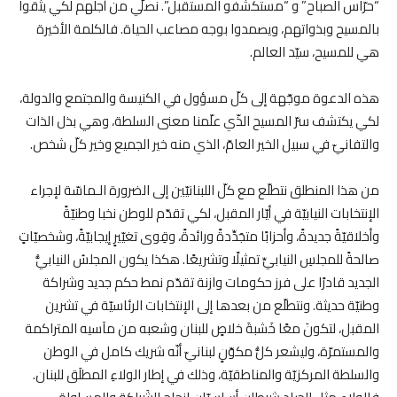
“حرّاس الصباح” و “مستكشفو المستقبل”. نصلّي من أجلهم لكي يثقوا
بالمسيح وبذواتهم، ويصمدوا بوجه مصاعب الحياة. فالكلمة الأخيرة
هي للمسيح، سيّد العالم
.
هذه الدعوة موجّهة إلى كلّ مسؤول في الكنيسة والمجتمع والدولة،
لكي يكتشف سرّ المسيح الذّي علّمنا معنى السلطة، وهي بذل الذات
والتفانيّ في سبيل الخير العامّ، الذي منه خير الجميع وخير كلّ شخص
.
من هذا المنطلق نتطلّع مع كلّ اللبنانيّين إلى الضرورة الـماسّة لإجراء
الإنتخابات النيابيّة في أيّار المقبل، لكي تقدّم للوطن نخبا وطنيّةً
وأخلاقيّةً جديدةً، وأحزابًا متجَدِّدةً ورائدةً، وقِوى تغيّيرٍ إيجابيّةً، وشخصيّاتٍ
صالحةً للمجلسِ النيابيِّ تمثيلًا وتشريعًا. هكذا يكون المجلسُ النيابيُّ
الجديد قادرًا على فرز حكومات وازنة تقدّم نمط حكم جديد وشراكة
وطنيّة حديثة. ونتطلّع من بعدها إلى الإنتخابات الرئاسيّة في تشرين
المقبل، لتكونَ معًا خَشبةَ خلاصٍ للبنان وشعبه من مآسيه المتراكمة
والمستمرّة، وليشعر كلُّ مكوّنٍ لبنانيّ أنّه شريك كامل في الوطن
والسلطة المركزيّة والمناطقيّة، وذلك في إطار الولاءِ المطلَق للبنان.