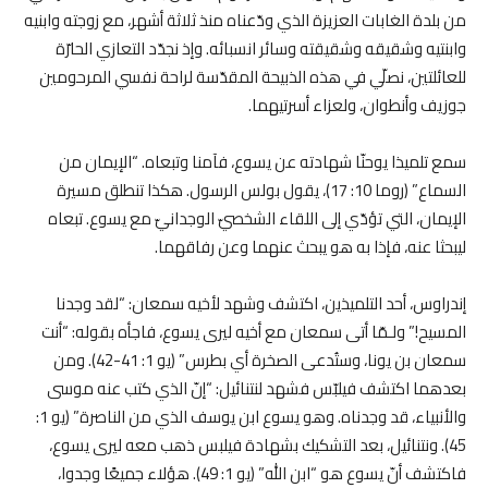
من بلدة الغابات العزيزة الذي ودّعناه منذ ثلاثة أشهر، مع زوجته وابنيه
وابنتيه وشقيقه وشقيقته وسائر انسبائه. وإذ نجدّد التعازي الحارّة
للعائلتين، نصلّي في هذه الذبيحة المقدّسة لراحة نفسي المرحومين
جوزيف وأنطوان، ولعزاء أسرتيهما
.
سمع تلميذا يوحنّا شهادته عن يسوع، فآمنا وتبعاه. “الإيمان من
السماع” (روما 10: 17)، يقول بولس الرسول. هكذا تنطلق مسيرة
الإيمان، التي تؤدّي إلى اللقاء الشخصيّ الوجدانيّ مع يسوع. تبعاه
ليبحثا عنه، فإذا به هو يبحث عنهما وعن رفاقهما
.
إندراوس، أحد التلميذين، اكتشف وشهد لأخيه سمعان: “لقد وجدنا
المسيح!” ولـمّا أتى سمعان مع أخيه ليرى يسوع، فاجأه بقوله: “أنت
سمعان بن يونا، وستُدعى الصخرة أي بطرس” (يو 1: 41-42). ومن
بعدهما اكتشف فيلبّس فشهد لنتنائيل: “إنّ الذي كتب عنه موسى
والأنبياء، قد وجدناه. وهو يسوع ابن يوسف الذي من الناصرة” (يو 1:
45). ونتنائيل، بعد التشكيك بشهادة فيلبس ذهب معه ليرى يسوع،
فاكتشف أنّ يسوع هو “ابن الله” (يو 1: 49). هؤلاء جميعًا وجدوا،