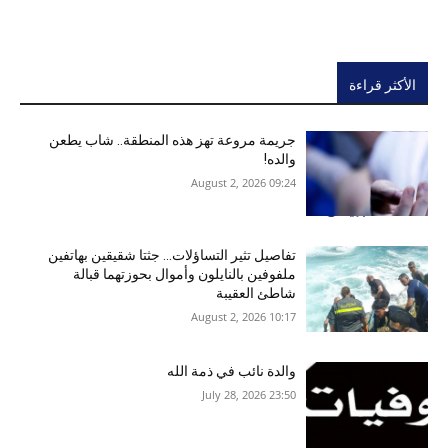
الأكثر قراءة
جريمة مروعة تهز هذه المنطقة.. شاب يطعن
والده!
09:24 2026 ,August 2
تفاصيل تثير التساؤلات… جثتا شقيقين بهاتفين
ملفوفين بالنايلون وأموال بحوزتهما قبالة
شاطئ العقيبة
10:17 2026 ,August 2
والدة نائب في ذمة الله
23:50 2026 ,July 28