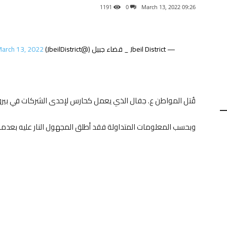
1191
0
09:26 2022 ,March 13
— Jbeil District _ قضاء جبيل (@JbeilDistrict)
arch 13, 2022
قُتل المواطن ع. جفال الذي يعمل كحارس لإحدى الشركات في بير
وبحسب المعلومات المتداولة فقد أطلق المجهول النار عليه بعدما