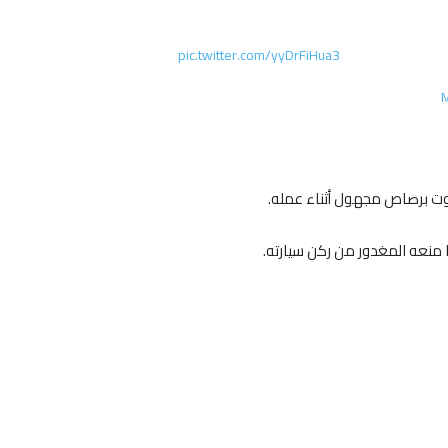
pic.twitter.com/yyDrFiHua3
M
وت برصاص مجهول أثناء عمله.
 منعه المغدور من ركن سيارته.