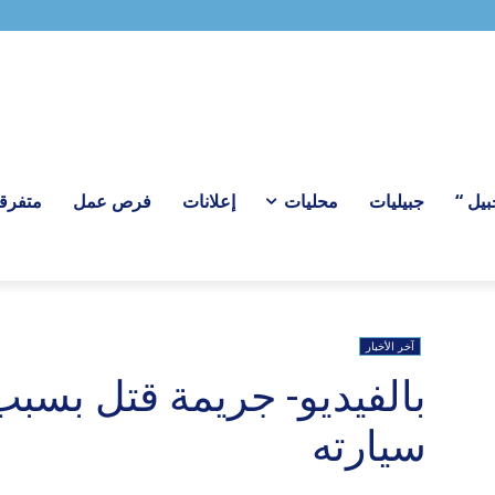
ل “
جبيليات
محليات
إعلانات
فرص عمل
متفرق
آخر الأخبار
بالفيديو- جريمة قتل بسب
سيارته