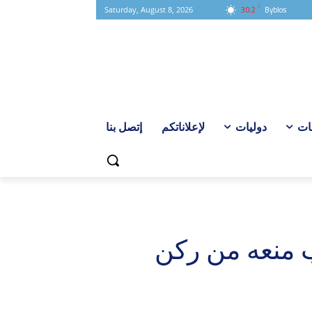
C
30.2
Byblos
Saturday, August 8, 2026
ات
دوليات
لإعلاناتكم
إتصل بنا
ب منعه من ركن