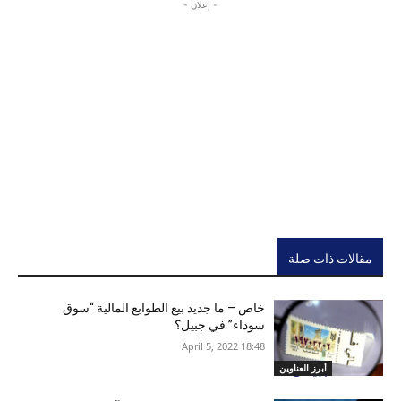
- إعلان -
مقالات ذات صلة
خاص – ما جديد بيع الطوابع المالية “سوق
سوداء” في جبيل؟
18:48 2022 ,April 5
أبرز العناوين