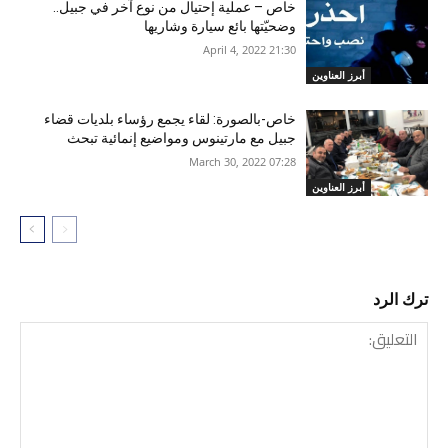
خاص – عملية إحتيال من نوع آخر في جبيل..
وضحيّتها بائع سيارة وشاريها
21:30 2022 ,April 4
أبرز العناوين
خاص-بالصورة: لقاء يجمع رؤساء بلديات قضاء
جبيل مع مارتينوس ومواضيع إنمائية تبحث
07:28 2022 ,March 30
أبرز العناوين
ترك الرد