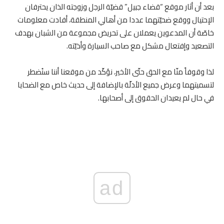
بعد أن أثار موقع “قضاء جبيل” قضيّة الرجل وزوجته الذان يحترفان
الإحتيال ووقع ضحيّتهما عددا من أهالي المنطقة، أفادت معلومات
خاصّة أن المدعوين يعملان على تحريض مجموعة من الشبان بهدف
التصعيد وإفتعال مشكل مع صاحب السيارة وأذيّته.
لذا وقوفاً منّا مع الحق حتّى الأخير، نؤكّد من موقعنا أننا سنُضطر
لتسميتهما وعرض جميع الأدلّة بالإضافة إلى حديث خاص مع الضحايا
في حال لم يعيدان الحقوق إلى أصحابها.
ad