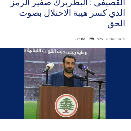
القصيفي : البطريرك صفير الرمز
الذي كسر هيبة الاحتلال بصوت
الحق
217
0
14:59 2025 ,May 12