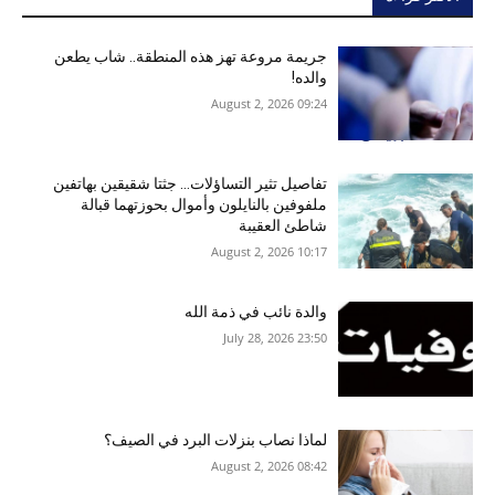
جريمة مروعة تهز هذه المنطقة.. شاب يطعن
والده!
09:24 2026 ,August 2
تفاصيل تثير التساؤلات… جثتا شقيقين بهاتفين
ملفوفين بالنايلون وأموال بحوزتهما قبالة
شاطئ العقيبة
10:17 2026 ,August 2
والدة نائب في ذمة الله
23:50 2026 ,July 28
لماذا نصاب بنزلات البرد في الصيف؟
08:42 2026 ,August 2