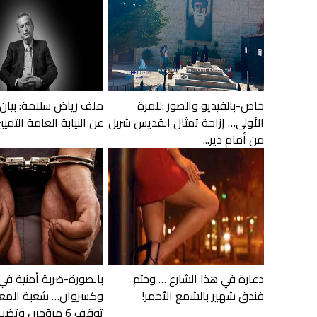
خاص-بالفيديو والصور :للمرة
ملف رياض سلامة: بيان
الأولى… إزاحة تمثال القديس شربل
عن النيابة العامة التميي
من أمام دير...
دعارة في هذا الشارع … وختم
بالصورة-ضربة أمنية في
فندق شهير بالشمع الأحمر!
وكسروان… شعبة المع
توقف 6 مروّجين وتضب...