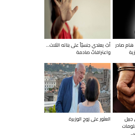
 هام صادر
أبٌ يعتدي جنسيّاً على بناته الثلاث…
زية
واعترافاتٌ صادمة
 جبيل
العثور على زوج الوزيرة
لومات