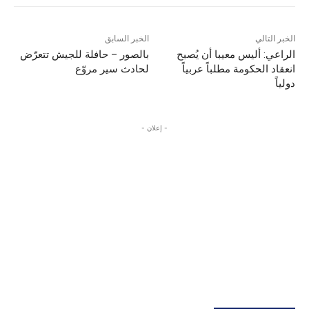
الخبر التالي
الخبر السابق
الراعي: أليس معيبا أن يُصبح
بالصور – حافلة للجيش تتعرّض
انعقاد الحكومة مطلباً عربياً
لحادث سير مروّع
دولياً
- إعلان -