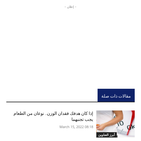
- إعلان -
مقالات ذات صلة
إذا كان هدفك فقدان الوزن.. نوعان من الطعام
يجب تجنبهما
08:18 2022 ,March 15
أبرز العناوين