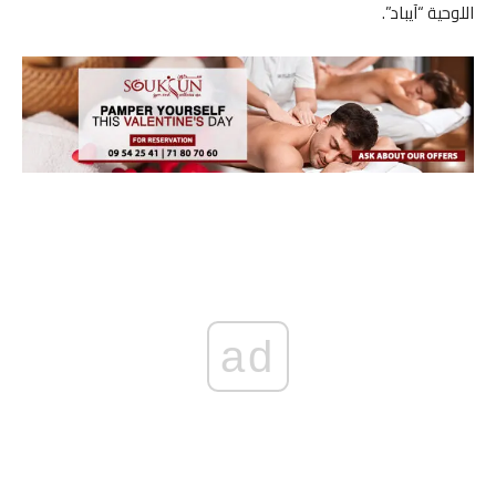
اللوحية “آيباد”.
ad