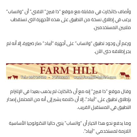
وأضاف كاثكارث في مقابلة مع موقع “ذا فيرج” التقني” أن “واتساب”
يرغب في إطلاق نسخة من التطبيق على هذه الأجهزة التي تستقطب
ملايين المستخدمين.
ورغم أن وجود تطبيق “واتساب” على أجهزة “آيباد” صار ضرورة، إلا أنه لم
يجر إطلاقه حتى الآن.
وقال موقع “ذا فيرج” إنه مع أن كاثكارث لم يذهب بعيدا في الإلتزام
بإطلاق تطبيق على “آيباد”، إلا أن كلامه يشير إلى أنه من المحتمل إصدار
التطبيق في المستقبل القريب.
وما يدفع نحو هذا الخيار أن “واتساب” ينبي حاليا التكنولوجيا الأساسية
اللازمة لمستخدمي “آيباد”.