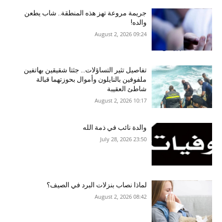
جريمة مروعة تهز هذه المنطقة.. شاب يطعن
والده!
09:24 2026 ,August 2
تفاصيل تثير التساؤلات… جثتا شقيقين بهاتفين
ملفوفين بالنايلون وأموال بحوزتهما قبالة
شاطئ العقيبة
10:17 2026 ,August 2
والدة نائب في ذمة الله
23:50 2026 ,July 28
لماذا نصاب بنزلات البرد في الصيف؟
08:42 2026 ,August 2