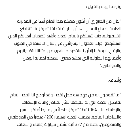
وتوجه اليهم بالقول :
“كان من الضروري أن أكون معكم هذا العام أيضاً في المديرية
العامة للدفاع المدني بعد أن عاينت نقطة التمركز عند تقاطع
الشيفروليه، جئت لأهنئكم بالعام الجديد وأشيد بتضحيات أبطالكم الذين
استشهدوا جراء العدوان الإسرائيلي على لبنان، لا سيما في الجنوب
والبقاع. لا يمكننا إلا أن نستذكرهم ونعرب عن امتناننا لتضحياتهم
وأعمالهم البطولية التي تجسّد معنى التضحية لحماية الوطن
والمواطنين.”
وأضاف:
“ما تقومون به من جهد هو محل تقدير، وقد أوضح لنا المدير العام
تفاصيل الخطة التي تم تنفيذها لنشر العناصر وآليات الإسعاف
والإطفاء على 164 نقطة تمركز، خاصةً في محيط أماكن السهر
والساحات العامة. تضمنت الخطة استنفار 4200 عنصراً من الموظفين
والمتطوعين، بدعم من 327 آلية تشمل سيارات إطفاء وإسعاف