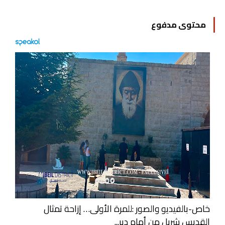
محتوى مدفوع
خاص-بالفيديو والصور :للمرة الأولى… إزاحة تمثال
القديس شربل من أمام دير...