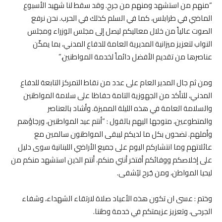
“منهم من استشهد ومنهم من جرح. وقد سقط لنا شهيد الأسبوع
الماضي في طرابلس، كما في السلم كذلك في الحرب. نحن نرفع
الصوت عالياً من خلال معاليكم ليصل إلى مجلس الوزراء ومجلس
النواب لتعزيز ميزانية المديرية العامة للدفاع المدني، بما يمكّن
عناصرها من تقديم الأفضل دائماً لخدمة المواطنين.”
ومن ثم جال المدير العام على عدد من نقاط التمركز التابعة للدفاع
المدني، للتأكد من الجهوزية التامة حفاظا على سلامة المواطنين
والسلامة العامة في هذه الليلة المميزة. وأشاد بالعناصر
والمتطوعين، متوجها اليهم بالقول : “أنتم عيد المواطنين، ورجاؤهم
وأملهم. تضحون بكل ما لديكم ليبقى المواطنون سالمين مع
عائلاتهم وما انتشاركم اليوم على جميع الأراضي اللبنانية سوى دليل
على إخلاصكم ووفائكم أفتخر أنني منكم، أنتم الذين استشهد منكم من
ليحيا المواطن، ومن جُرح ليُشفى.
وختم : عسى ان تكون هذه الأعياد صلاة لارتقاء الشهداء، وشفاء
الجرحى، وتعزيز عزيمتكم في خدمة وطننا.