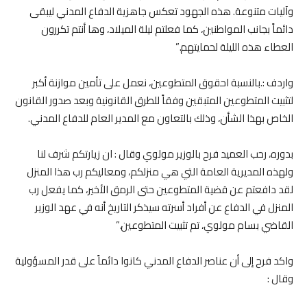
وآليات متنوعة. هذه الجهود تعكس جاهزية الدفاع المدني ليبقى
دائماً بجانب المواطنين، كما فعلتم ليلة الميلاد، وها أنتم تكررون
العطاء هذه الليلة لحمايتهم.”
واردف :.بالنسبة احقوق المتطوعين، نعمل على تأمين موازنة أكبر
لتثبيت المتطوعين المتبقين وفقاً للطرق القانونية وبعد صدور القانون
الخاص بهذا الشأن، وذلك بالتعاون مع المدير العام للدفاع المدني.
بدوره، رحب العميد فرح بالوزير مولوي وقال : ان زيارتكم شرف لنا
ولهذه المديرية العامة التي هي منزلكم، ومعاليكم رب هذا المنزل
لقد دافعتم عن قضية المتطوعين حتى الرمق الأخير، كما يفعل رب
المنزل في الدفاع عن أفراد أسرته سيذكر التاريخ أنه في عهد الوزير
القاضي بسام مولوي، تم تثبيت المتطوعين.”
واكد فرح إلى أن عناصر الدفاع المدني كانوا دائماً على قدر المسؤولية
وقال :