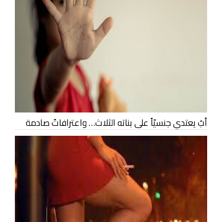
أبٌ يعتدي جنسيّاً على بناته الثلاث… واعترافاتٌ صادمة