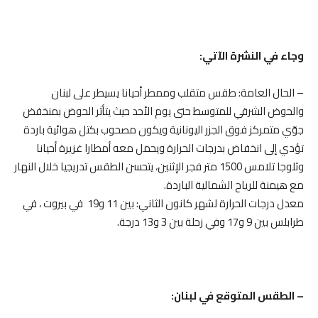
وجاء في النشرة الآتي:
– الحال العامة: طقس متقلب وممطر أحيانا يسيطر على لبنان
والحوض الشرقي للمتوسط حتى يوم الأحد حيث يتأثر الحوض بمنخفض
جوّي متمركز فوق الجزر اليونانية ويكون مصحوب بكتل هوائية باردة
تؤدي إلى انخفاض بدرجات الحرارة ويحمل معه أمطارا غزيرة أحيانا
وثلوجا تلامس 1500 متر فجر الإثنين، يتحسن الطقس تدريجيا خلال النهار
مع هيمنة للرياح الشمالية الباردة.
معدل درجات الحرارة لشهر كانون الثاني: بين 11 و19 في بيروت ، في
طرابلس بين 9 و17 وفي زحلة بين 3 و13 درجة.
– الطقس المتوقع في لبنان: