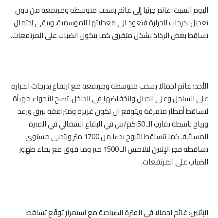
اليوم السبت: غائم جزئيا إلى غائم بسحب متوسطة ومرتفعة من دون
تعديل بدرجات الحرارة فتعود الى معدلاتها الموسمية، ويبقى إحتمال
تساقط بعض الرذاذ بشكل متفرق كما يتكون الضباب على المرتفعات.
الأحد: غائم اجمالا بسحب متوسطة ومرتفعة مع ارتفاع بدرجات الحرارة
على الساحل وعلى الجبال وانخفاضها في الداخل، تصبح الأجواء مهيأة
لتساقط أمطار متفرقة ويتوقع ان تكون غزيرة ومترافقة ببرق ورعد
ورياح ناشطة تقارب الـ 50 كم/س في البقاع الشمالي في الفترة
المسائية، كما تتساقط الثلوج بدءا من 1700 متر ويتدنى مستوى
تساقطه فجر الإثنين لتلامس الـ 1500 متر وما فوق مع بقاء ظهور
الضباب على المرتفعات.
الإثنين: غائم اجمالا في الفترة الصباحية مع استمرار توقّع تساقط