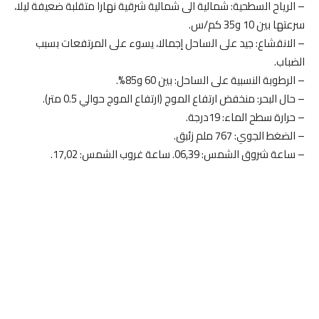
– الرياح السطحية: شمالية الى شمالية شرقية نهارا متقلبة ضعيفة ليلا،
سرعتها بين 10 و35 كم/س.
– الانقشاع: جيد على الساحل إجمالا، يسوء على المرتفعات بسبب
الضباب.
– الرطوبة النسبية على الساحل: بين 60 و85%.
– حال البحر: منخفض ارتفاع الموج (ارتفاع الموج حوالي 0.5 متر).
– حرارة سطح الماء: 19درجة.
– الضغط الجوي: 767 ملم زئبق.
– ساعة شروق الشمس: 06,39. ساعة غروب الشمس: 17,02.