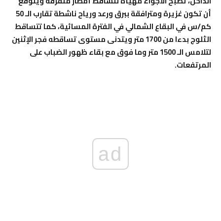
الداخل، تصبح الأجواء مهيأة لتساقط أمطار متفرقة ويتوقع
أن تكون غزيرة ومترافقة ببرق ورعد ورياح ناشطة تقارب الـ 50
كم/س في البقاع الشمالي في الفترة المسائية، كما تتساقط
الثلوج بدءا من 1700 متر ويتدنى مستوى تساقطه فجر الإثنين
لتلامس الـ 1500 متر وما فوق مع بقاء ظهور الضباب على
المرتفعات.
ad