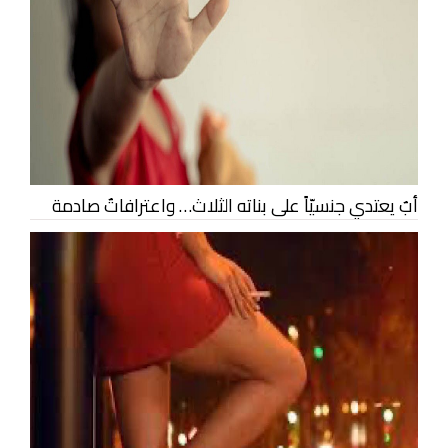
أبٌ يعتدي جنسيّاً على بناته الثلاث… واعترافاتٌ صادمة