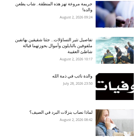
جريمة مروعة تهز هذه المنطقة.. شاب يطعن
والده!
09:24 2026 ,August 2
تفاصيل تثير التساؤلات… جثتا شقيقين بهاتفين
ملفوفين بالنايلون وأموال بحوزتهما قبالة
شاطئ العقيبة
10:17 2026 ,August 2
والدة نائب في ذمة الله
23:50 2026 ,July 28
لماذا نصاب بنزلات البرد في الصيف؟
08:42 2026 ,August 2