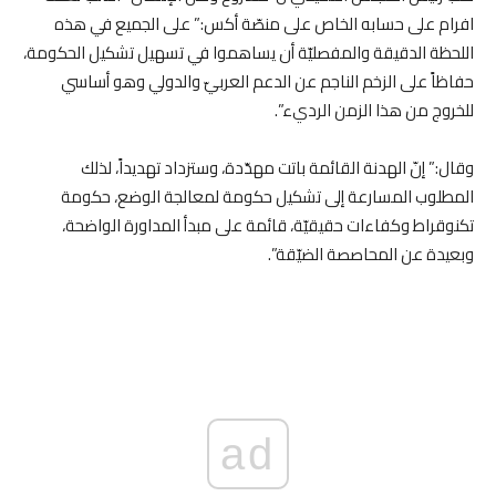
افرام على حسابه الخاص على منصّة أكس:” على الجميع في هذه
اللحظة الدقيقة والمفصليّة أن يساهموا في تسهيل تشكيل الحكومة،
حفاظاً على الزخم الناجم عن الدعم العربيّ والدولي وهو أساسي
للخروج من هذا الزمن الرديء”.
وقال:” إنّ الهدنة القائمة باتت مهدّدة، وستزداد تهديداً، لذلك
المطلوب المسارعة إلى تشكيل حكومة لمعالجة الوضع، حكومة
تكنوقراط وكفاءات حقيقيّة، قائمة على مبدأ المداورة الواضحة،
وبعيدة عن المحاصصة الضيّقة”.
ad